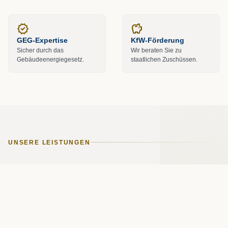
verified
savings
GEG-Expertise
KfW-Förderung
Sicher durch das
Wir beraten Sie zu
Gebäudeenergiegesetz.
staatlichen Zuschüssen.
UNSERE LEISTUNGEN
Moderne Technik.
Persönliche Beratung.